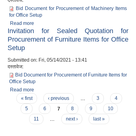
दस्तावेज:
Bid Document for Procurement of Machinery Items
for Office Setup
Read more
about Invitation for Sealed Quotation for
Invitation for Sealed Quotation for
Procurement of Machinery Items for Office
Setup
Procurement of Furniture Items for Office
Setup
Submitted on:
Fri, 05/14/2021 - 13:41
दस्तावेज:
Bid Document for Procurement of Furniture Items for
Office Setup
Read more
about Invitation for Sealed Quotation for
Pages
Procurement of Furniture Items for Office Setup
« first
‹ previous
…
3
4
5
6
7
8
9
10
11
…
next ›
last »