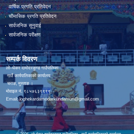
वार्षिक प्रगति प्रतिवेदन
चौमासिक प्रगति प्रतिवेदन
सार्वजनिक सुनुवाई
सार्वजनिक परीक्षण
सम्पर्क विवरण
लो–घेकर दामोदरकुण्ड गाउँपालिका
गाउँ कार्यपालिकाको कार्यालय
चराङ, मुस्ताङ ।
मोवाइल नं. ९८५७६३९९९९
Email:
loghekardamodarkundamun@gmail.com