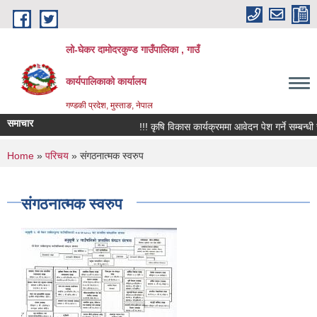
Skip to main content
लो-घेकर दामोदरकुण्ड गाउँपालिका , गाउँ
कार्यपालिकाको कार्यालय
गण्डकी प्रदेश, मुस्ताङ, नेपाल
समाचार
!!! कृषि विकास कार्यक्रममा आवेदन पेश गर्ने सम्बन्धी सूच
You are here
Home
»
परिचय
» संगठनात्मक स्वरुप
संगठनात्मक स्वरुप