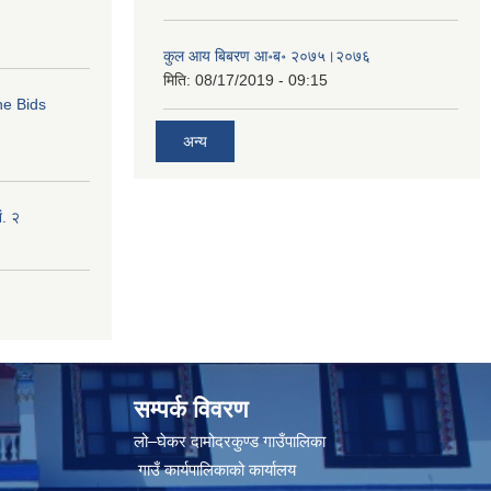
कुल आय बिबरण आ॰ब॰ २०७५।२०७६
मिति:
08/17/2019 - 09:15
ne Bids
अन्य
ं. २
सम्पर्क विवरण
लो–घेकर दामोदरकुण्ड गाउँपालिका
गाउँ कार्यपालिकाको कार्यालय