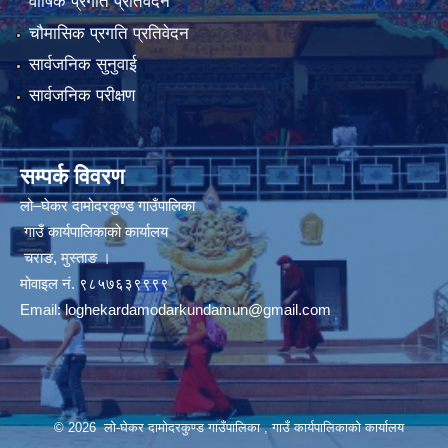
वार्षिक प्रगति प्रतिवेदन
चौमासिक प्रगति प्रतिवेदन
सार्वजनिक सुनुवाई
सार्वजनिक परीक्षण
सम्पर्क विवरण
लो–घेकर दामोदरकुण्ड गाउँपालिका
गाउँ कार्यपालिकाको कार्यालय
चराङ, मुस्ताङ ।
मोवाइल नं. ९८५७६३९९९९
Email:
loghekardamodarkundamun@gmail.com
© 2026 लो-घेकर दामोदरकुण्ड गाउँपालिका , गाउँ कार्यपालिकाको कार्यालय