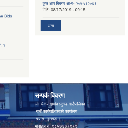
कुल आय बिबरण आ॰ब॰ २०७५।२०७६
मिति:
08/17/2019 - 09:15
ne Bids
अन्य
ं. २
सम्पर्क विवरण
लो–घेकर दामोदरकुण्ड गाउँपालिका
गाउँ कार्यपालिकाको कार्यालय
चराङ, मुस्ताङ ।
मोवाइल नं. ९८५७६३९९९९