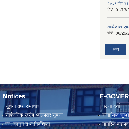
२०८१ पौष २९ ग
मिति:
01/13/
आर्थिक वर्ष २
मिति:
06/26/
अन्य
Notices
E-GOVE
सूचना तथा समाचार
घटना दर्ता
सार्वजनिक खरीद /बोलपत्र सूचना
सामाजिक सुरक्ष
एन, कानुन तथा निर्देशिका
नागरिक वडापत्