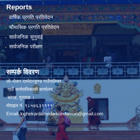
Reports
वार्षिक प्रगति प्रतिवेदन
चौमासिक प्रगति प्रतिवेदन
सार्वजनिक सुनुवाई
सार्वजनिक परीक्षण
सम्पर्क विवरण
लो–घेकर दामोदरकुण्ड गाउँपालिका
गाउँ कार्यपालिकाको कार्यालय
चराङ, मुस्ताङ ।
मोवाइल नं. ९८५७६३९९९९
Email:
loghekardamodarkundamun@gmail.com