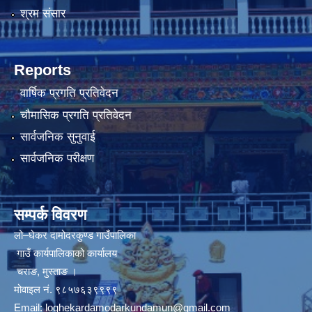
श्रम संसार
Reports
वार्षिक प्रगति प्रतिवेदन
चौमासिक प्रगति प्रतिवेदन
सार्वजनिक सुनुवाई
सार्वजनिक परीक्षण
सम्पर्क विवरण
लो–घेकर दामोदरकुण्ड गाउँपालिका
गाउँ कार्यपालिकाको कार्यालय
चराङ, मुस्ताङ ।
मोवाइल नं. ९८५७६३९९९९
Email:
loghekardamodarkundamun@gmail.com