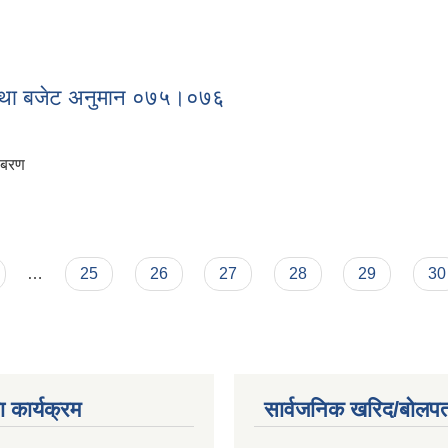
ना
 तथा बजेट अनुमान ०७५।०७६
िबरण
रण तथा बजेट अनुमान ०७५।०७६
…
25
26
27
28
29
30
 कार्यक्रम
सार्वजनिक खरिद/बोलपत