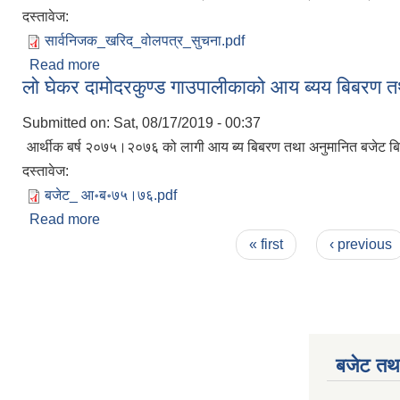
दस्तावेज:
सार्वनिजक_खरिद_वोलपत्र_सुचना.pdf
Read more
about सवारी साधन खरीद सम्बन्धी बोलपत्र आव्हानको सूच
लो घेकर दामोदरकुण्ड गाउपालीकाको आय ब्यय बिबरण
Submitted on:
Sat, 08/17/2019 - 00:37
आर्थीक बर्ष २०७५।२०७६ को लागी आय ब्य बिबरण तथा अनुमानित बजेट ब
दस्तावेज:
बजेट_ आ॰ब॰७५।७६.pdf
Read more
about लो घेकर दामोदरकुण्ड गाउपालीकाको आय ब्यय बिब
Pages
« first
‹ previous
बजेट तथा