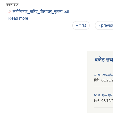
दस्तावेज:
सार्वनिजक_खरिद_वोलपत्र_सुचना.pdf
Read more
about सवारी साधन खरीद सम्बन्धी बोलपत्र आव्हानको सूच
Pages
« first
‹ previo
बजेट तथा
आ.व. २०८३/८४ 
मिति:
06/23/
आ.व. २०८२/८३
मिति:
08/12/